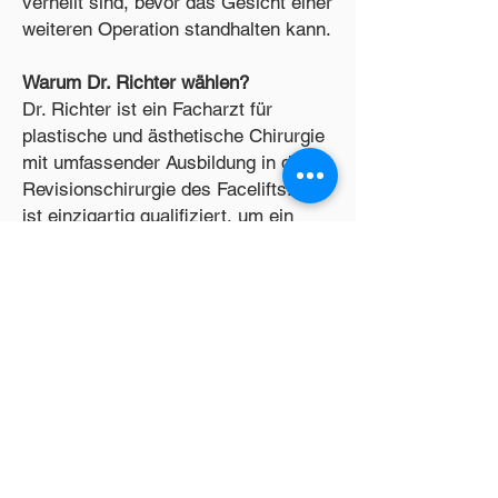
verheilt sind, bevor das Gesicht einer
weiteren Operation standhalten kann.
Warum Dr. Richter wählen?
Dr. Richter ist ein Facharzt für
plastische und ästhetische Chirurgie
mit umfassender Ausbildung in der
Revisionschirurgie des Facelifts. Er
ist einzigartig qualifiziert, um ein
möglichst natürliches Facelift-
Ergebnis zu erzielen und verwendet
innovative Techniken.
Um herauszufinden, ob Sie ein
Kandidat für ein Revisions-Facelifting
bei Dr. Richter sind, kontaktieren Sie
bitte unsere Clinic in Wesseling.
Vereinbaren Sie eine Termin!