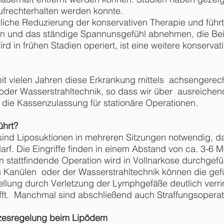
ufrechterhalten werden konnte.
tliche Reduzierung der konservativen Therapie und führ
en und das ständige Spannunsgefühl abnehmen, die Be
ird in frühen Stadien operiert, ist eine weitere konserva
eit vielen Jahren diese Erkrankung mittels achsenger
 oder Wasserstrahltechnik, so dass wir über ausreiche
 die Kassenzulassung für stationäre Operationen.
ührt?
d Liposuktionen in mehreren Sitzungen notwendig, da 
. Die Eingriffe finden in einem Abstand von ca. 3-6 Mo
 stattfindende Operation wird in Vollnarkose durchgef
n Kanülen oder der Wasserstrahltechnik können die gef
llung durch Verletzung der Lymphgefäße deutlich verr
afft. Manchmal sind abschließend auch Straffungsoperat
zesregelung beim Lipödem