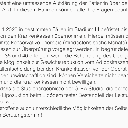
steht eine umfassende Aufklärung der Patientin über de
 Arzt. In diesem Rahmen können alle Ihre Fragen bean
1.2020 in bestimmten Fällen im Stadium III befristet b
 von den Krankenkassen übernommen. Hierbei müssen 
führte konservative Therapie (mindestens sechs Monate)
ssen zur Überprüfung vorgelegt werden. In begründet
en 35 und 40 erfolgen, wenn die Behandlung des Überge
re Möglichkeit zur Gewichtsreduktion vom Adipositaszent
lfallentscheidung bei den Krankenkassen vor der Operat
der unwirtschaftlich sind, können Versicherte nicht bea
n und die Krankenkassen nicht bewilligen.
 dass die Studienergebnisse der G-BA Studie, die derzei
 Liposuktion beim Lipödem fester Bestandteil der Leis
or wird.
Betroffene auch unterschiedliche Möglichkeiten der Selbs
n Beratungstermin!