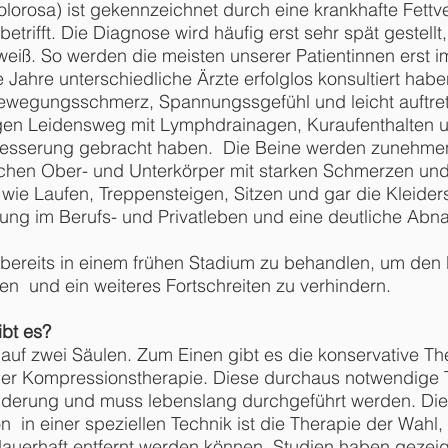
orosa) ist gekennzeichnet durch eine krankhafte Fettve
betrifft. Die Diagnose wird häufig erst sehr spät gestel
eiß. So werden die meisten unserer Patientinnen erst i
e Jahre unterschiedliche Ärzte erfolglos konsultiert ha
wegungsschmerz, Spannungssgefühl und leicht auftret
ngen Leidensweg mit Lymphdrainagen, Kuraufenthalten un
e Besserung gebracht haben. Die Beine werden zunehmen
chen Ober- und Unterkörper mit starken Schmerzen und
ten wie Laufen, Treppensteigen, Sitzen und gar die Kleid
kung im Berufs- und Privatleben und eine deutliche Abn
g bereits in einem frühen Stadium zu behandlen, um den
en und ein weiteres Fortschreiten zu verhindern.
bt es?
auf zwei Säulen. Zum Einen gibt es die konservative T
 Kompressionstherapie. Diese durchaus notwendige The
inderung und muss lebenslang durchgeführt werden. Die
in einer speziellen Technik ist die Therapie der Wahl,
 dauerhaft entfernt werden können. Studien haben gezei