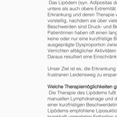
Das Lipödem (syn. Adipositas dol
untere als auch obere Extremität 
Erkrankung und deren Therapie w
vorstellig, nachdem sie über viel
Beschwerden sind Druck- und Be
Patientinnen haben oft einen la
keine oder nur eine kurzfristig
ausgeprägte Dysproportion zwis
Verrichten alltäglicher Aktivitä
Daraus resultiert eine Einschrän
Unser Ziel ist es, die Erkrankun
frustranen Leidensweg zu erspar
Welche Therapiemöglichkeiten gi
Die Therapie des Lipödems fußt 
manuellen Lymphdrainage und der
einer kurzfristigen Beschwerdel
Lipödems empfohlene Liposuktion 
krankhaft vermehrten Fettzellen