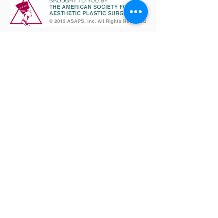
Vereinbaren Sie eine Termin!
FRAGEN SIE UNS!
Dr. med. Dirk F. Richter (ltd. ang.
Arzt)
Praxis für Plastische Chirurgie
Schloss Bensberg
51429 Bergisch Gladbach
Terminsprechstunden:
Montags - Donnerstags:
08.30 -
16.00