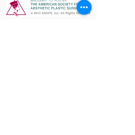
Vereinbaren Sie eine Termin!
FRAGEN SIE UNS!
Dr. med. Dirk F. Richter (ltd. ang.
Arzt)
Praxis für Plastische Chirurgie
Schloss Bensberg
51429 Bergisch Gladbach
Terminsprechstunden:
Montags - Donnerstags:
08.30 -
16.00