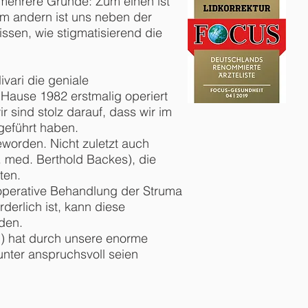
 mehrere Gründe: Zum einen ist
zum andern ist uns neben der
issen, wie stigmatisierend die
vari die geniale
ause 1982 erstmalig operiert
 sind stolz darauf, dass wir im
geführt haben.
worden. Nicht zuletzt auch
. med. Berthold Backes), die
ten.
e operative Behandlung der Struma
erlich ist, kann diese
rden.
s ) hat durch unsere enorme
unter anspruchsvoll seien