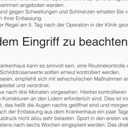
ikerinnen angeboten werden.
nd gegen Schwellungen und Schmerzen erhalten Sie vo
h Ihrer Entlassung.
r Regel am 5. Tag nach der Operation in der Klinik gez
dem Eingriff zu beachte
nkenhaus kann es sinnvoll sein, eine Routinekontrolle 
Schilddrüsenwerte sollten erneut kontrolliert werden.
n seien, empfiehlt sich mit sehschulischen Maßnahmen 
eleitet und verordnet.
etwa nach drei Monaten vorgesehen. Hierbei kontrolliere
 Korrekturen an den Lidern erforderlich sind. Dies ist i
st, das heißt die Augen nachts geöffnet sind und morge
h nach der Entlassung aus dem Krankenhaus ein paar T
lutdruck nicht allzu sehr belasten. Sport in den ersten vi
estens nach sechs Wochen eingeplant werden. Das direk