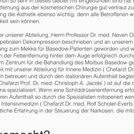
 nun so sehr in dieses Gebiet mit eingebunden sind hat
entfernung aus der kosmetischen Chirurgie gut vertraut 
ng die Ästhetik ebenso wichtig, denn alle Betroffenen w
keit sein können.
 unserer Abteilung, Herrn Professor Dr. med. Neven Oli
pebralen Dekompression beschrieben und an unserem H
lung zum Mekka für Basedow-Patienten geworden und wir
n der Fettentfernung hinter dem Auge erfolgreich durch
inem Zentrum für die Behandlung des Morbus Basedow ge
mit unserer Abteilung für Innere Medizin ( Chefarzt Dr
h betreuen und durch den stationären Aufenthalt beglei
Chefarzt Prof. Dr. med. Christoph A. Jacobi ) ist auf di
spezialisiert. Wenn eine Schilddrüsenentfernung erford
ren Aufenthalt so durch die Spezialisten mitoperiert we
 Intensivmedizin ( Chefarzt Dr. med. Rolf Scholer-Evert
liche Erfahrung in der Steuerung der Narkosen, die mit