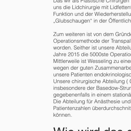
Das wir als Plastische Chirurgen
uns die Lidchirurgie mit Lidfett
Funktion und der Wiederherstellu
„Glubschaugen“ in der Öffentlich
Zum weiteren ist von dem Gründer
Operationsmethode der Transpal
worden. Seither ist unsere Abtei
Jahre 2015 die 5000ste Operatio
Mittlerweile ist Wesseling zu e
wegen der guten Zusammenarbeit 
unsere Patienten endokrinologisc
Unsere chirurgische Abteilung ( 
insbesondere der Basedow-Struma 
gegebenenfalls in einem stationä
Die Abteilung für Anästhesie und
Patientenzahlen überdurchschnitt
können.