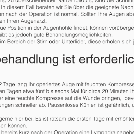
ung zu überschießender Narbenbildung sind die Schnittli
In diesem Fall beraten wir Sie über die geeignete Nac
n nach der Operation ist normal. Sollten Ihre Augen abe
ten Ihren Augenarzt.
e Position in der Augenhöhle findet, können vorüberg
 gibt es jedoch gute Behandlungsmöglichkeiten.
im Bereich der Stirn oder Unterlider, diese erholen sich 
handlung ist erforderli
is 2 Tage lang Ihr operiertes Auge mit feuchten Kompre
ten Tagen etwa fünf bis sechs Mal für circa 20 Minuten 
mmer eine feuchte Kompresse auf die Wunde bringen, bev
ungen schneller ab. Pausenloses Kühlen ist gefährlich,
 gerne hier bei. Es ist ratsam die ersten Tage mit erhöh
sen können.
h bereits kurz nach der Operation eine Lymphdrainagebe