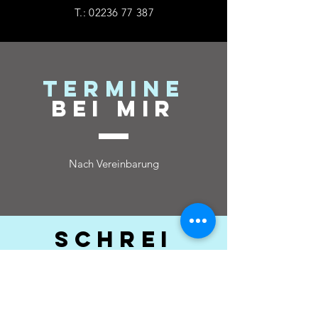
T.:
02236 77 387
tERMINE
bEI mir
Nach Vereinbarung
SCHREI
BEN
SIE MIR