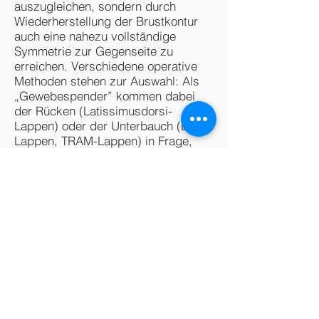
auszugleichen, sondern durch
Wiederherstellung der Brustkontur
auch eine nahezu vollständige
Symmetrie zur Gegenseite zu
erreichen. Verschiedene operative
Methoden stehen zur Auswahl: Als
„Gewebespender” kommen dabei
der Rücken (Latissimusdorsi-
Lappen) oder der Unterbauch (DIEP-
Lappen, TRAM-Lappen) in Frage,
vorausgesetzt, es gibt dort einen
Hautüberschuss. Damit die
Durchblutung erhalten bleibt,
müssen die Gefäße des
entnommenen Haut- und
Fettgewebes an der Einsatzstelle an
andere Gefäße meist unter dem
Mikroskop angeschlossen werden.
Der Brustwiederaufbau mit
Eigengewebe nach Amputation der
Brust bei Brustkrebs ist heute