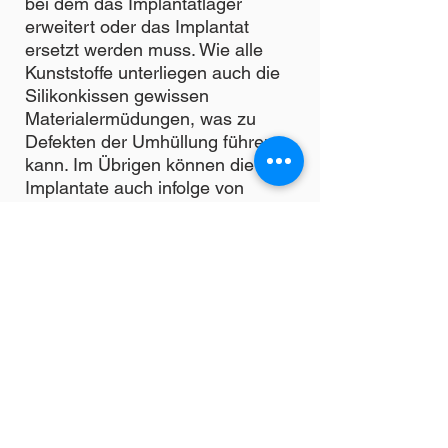
bei dem das Implantatlager
erweitert oder das Implantat
ersetzt werden muss. Wie alle
Kunststoffe unterliegen auch die
Silikonkissen gewissen
Materialermüdungen, was zu
Defekten der Umhüllung führen
kann. Im Übrigen können die
Implantate auch infolge von
schweren Unfällen, verletzt werden
und platzen. In der Regel schützt
die Kapsel vor einem Austritt des
Füllmaterials. Dennoch kann es
vorkommen, dass Füllmaterial in
das umgebende Gewebe gelangt.
Dies ist bei den modernen
Implantaten mit schnittfestem
Silikon jedoch nicht zu erwarten.
Bei den anderen Füllmaterialien
können durch Gewebereaktionen