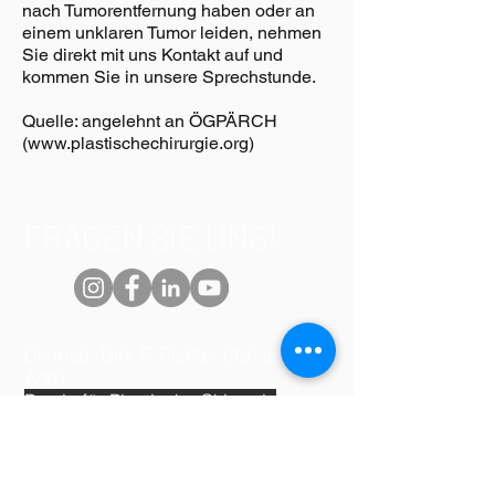
nach Tumorentfernung haben oder an
einem unklaren Tumor leiden, nehmen
Sie direkt mit uns Kontakt auf und
kommen Sie in unsere Sprechstunde.
Quelle: angelehnt an ÖGPÄRCH
(
www.plastischechirurgie.org
)
FRAGEN SIE UNS!
Dr. med. Dirk F. Richter (ltd. ang.
Arzt)
Praxis für Plastische Chirurgie
Schloss Bensberg
51429 Bergisch Gladbach
Terminsprechstunden: