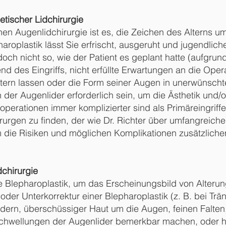
tischer Lidchirurgie
hen Augenlidchirurgie ist es, die Zeichen des Alterns 
roplastik lässt Sie erfrischt, ausgeruht und jugendlic
doch nicht so, wie der Patient es geplant hatte (aufgru
d des Eingriffs, nicht erfüllte Erwartungen an die Oper
altern lassen oder die Form seiner Augen in unerwünsch
n der Augenlider erforderlich sein, um die Ästhetik und/
perationen immer komplizierter sind als Primäreingriffe, 
urgen zu finden, der wie Dr. Richter über umfangreiche
 die Risiken und möglichen Komplikationen zusätzlicher
dchirurgie
e Blepharoplastik, um das Erscheinungsbild von Alter
oder Unterkorrektur einer Blepharoplastik (z. B. bei T
dern, überschüssiger Haut um die Augen, feinen Falte
 Schwellungen der Augenlider bemerkbar machen, oder 