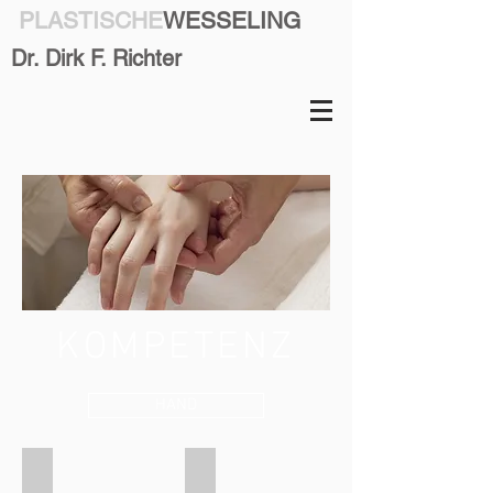
PLASTISCHE
WESSELING
Dr. Dirk F. Richter
KOMPETENZ
HAND
Dupuytren'sche Kontraktur
Karpaltunnelsyndrom