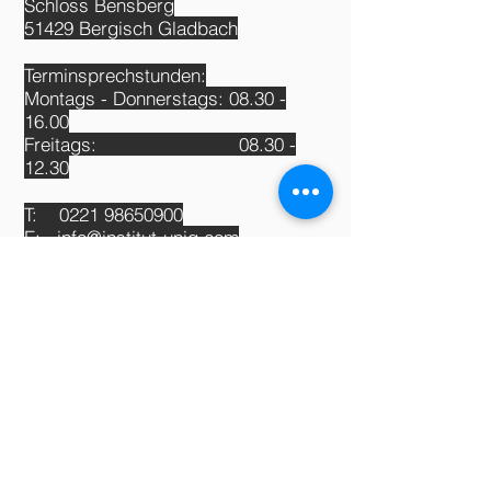
Schloss Bensberg
51429 Bergisch Gladbach
Terminsprechstunden:
Montags - Donnerstags:
08.30 -
16.00
Freitags:
08.30 -
12.30
T:
0221 98650900
E:
info@institut-uniq.com
W:
www.institut-uniq.com
Impressum und Datenschutz
© 2022 by Dr. med. Dirk F. Richter