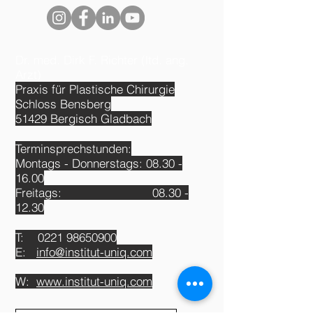
Dr. med. Dirk F. Richter (ltd. ang.
Arzt)
Praxis für Plastische Chirurgie
Schloss Bensberg
51429 Bergisch Gladbach
Terminsprechstunden:
Montags - Donnerstags:
08.30 -
16.00
Freitags:
08.30 -
12.30
T:
0221 98650900
E:
info@institut-uniq.com
W:
www.institut-uniq.com