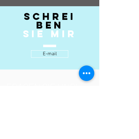
SCHREI
BEN
SIE MIR
E-mail
FRAGEN SIE UNS!
Dr. med. Dirk F. Richter (ltd. ang.
Arzt)
Praxis für Plastische Chirurgie