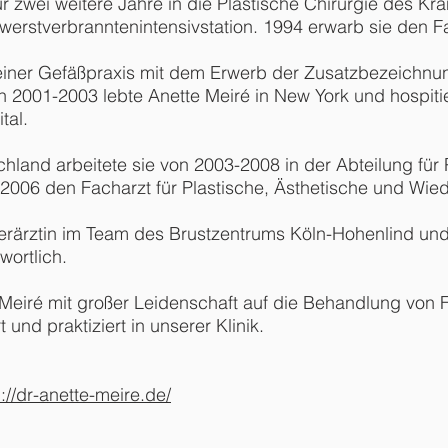
für zwei weitere Jahre in die Plastische Chirurgie des 
werstverbranntenintensivstation. 1994 erwarb sie den Fa
in einer Gefäßpraxis mit dem Erwerb der Zusatzbezeichn
en 2001-2003 lebte Anette Meiré in New York und hospiti
tal.
land arbeitete sie von 2003-2008 in der Abteilung für P
2006 den Facharzt für Plastische, Ästhetische und Wied
berärztin im Team des Brustzentrums Köln-Hohenlind und 
wortlich.
e Meiré mit großer Leidenschaft auf die Behandlung von F
 und praktiziert in unserer Klinik.
p://dr-anette-meire.de/