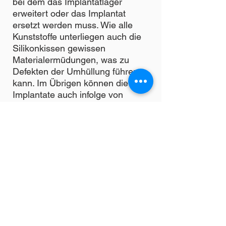
bei dem das Implantatlager
erweitert oder das Implantat
ersetzt werden muss. Wie alle
Kunststoffe unterliegen auch die
Silikonkissen gewissen
Materialermüdungen, was zu
Defekten der Umhüllung führen
kann. Im Übrigen können die
Implantate auch infolge von
schweren Unfällen, verletzt werden
und platzen. In der Regel schützt
die Kapsel vor einem Austritt des
Füllmaterials. Dennoch kann es
vorkommen, dass Füllmaterial in
das umgebende Gewebe gelangt.
Dies ist bei den modernen
Implantaten mit schnittfestem
Silikon jedoch nicht zu erwarten.
Bei den anderen Füllmaterialien
können durch Gewebereaktionen