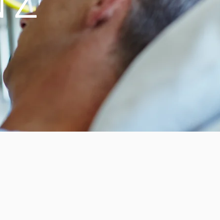
NZ
etisches Fußsyndrom