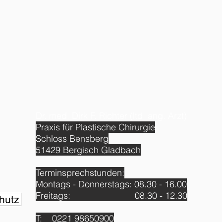
Dr. med. Dirk F. Richter (ltd. ang. Arzt)
Praxis für Plastische Chirurgie
Schloss Bensberg
51429 Bergisch Gladbach
Terminsprechstunden:
Montags - Donnerstags: 08.30 - 16.00
Freitags: 08.30 - 12.30
hutz
T: 0221 98650900