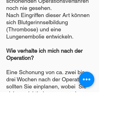
schonenden Operationsverfahren
noch nie gesehen.
Nach Eingriffen dieser Art können
sich Blutgerinnselbildung
(Thrombose) und eine
Lungenembolie entwickeln.
Wie verhalte ich mich nach der
Operation?
Eine Schonung von ca. zwei bis
drei Wochen nach der Operation
sollten Sie einplanen, wobei Sie
sich vorsichtig bewegen und
übermäßige ruckartige
Spannungen im Bereich der
Nahtlinien vermeiden sollten. Der
Kompressionsstrumpf sollte Tag
und Nacht für 6 bis 8 Wochen nach
der Operation zur Unterstützung