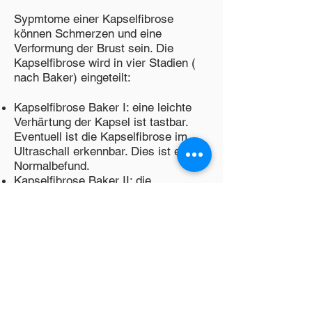
Sypmtome einer Kapselfibrose
können Schmerzen und eine
Verformung der Brust sein. Die
Kapselfibrose wird in vier Stadien (
nach Baker) eingeteilt:
Kapselfibrose Baker I: eine leichte
Verhärtung der Kapsel ist tastbar.
Eventuell ist die Kapselfibrose im
Ultraschall erkennbar. Dies ist ein
Normalbefund.
Kapselfibrose Baker II: die
Verhärtung ist etwas stärker, die
betroffene Brust kann hierdurch
spannen und schmerzen.
Kapselfibrose Baker III: die Kapsel
ist verhärtet und es zeigt sich eine
beginnende Verformung der
Brustimplantate, hier kann es zu
stärkeren Schmerzen kommen