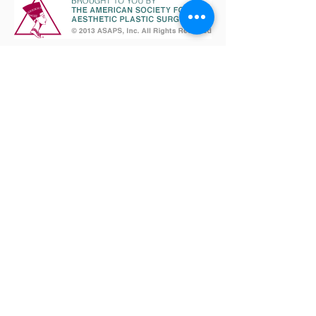
Vereinbaren Sie eine Termin!
FRAGEN SIE UNS!
Dr. med. Dirk F. Richter (ltd. ang.
Arzt)
Praxis für Plastische Chirurgie
Schloss Bensberg
51429 Bergisch Gladbach
Terminsprechstunden:
Montags - Donnerstags:
08.30 -
16.00