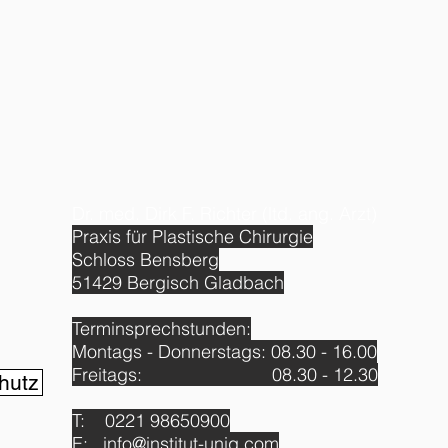
Dr. med. Dirk F. Richter (ltd. ang. Arzt)
Praxis für Plastische Chirurgie
Schloss Bensberg
51429 Bergisch Gladbach
Terminsprechstunden:
Montags - Donnerstags: 08.30 - 16.00
Freitags: 08.30 - 12.30
hutz
T: 0221 98650900
E:
info@institut-uniq.com